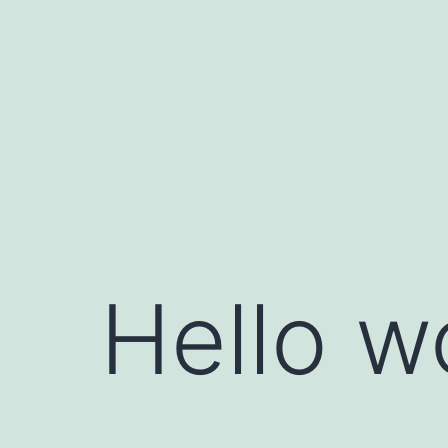
コ
ン
テ
ン
ツ
へ
ス
キ
ッ
Hello w
プ